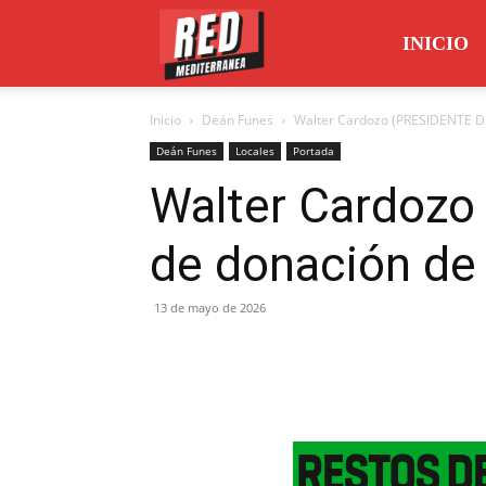
Red
INICIO
Inicio
Deán Funes
Walter Cardozo (PRESIDENTE 
Mediterránea
Deán Funes
Locales
Portada
Walter Cardoz
de donación de
13 de mayo de 2026