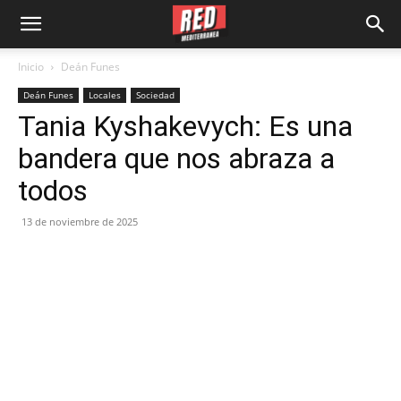
Inicio
Deán Funes
Deán Funes
Locales
Sociedad
Tania Kyshakevych: Es una
bandera que nos abraza a
todos
13 de noviembre de 2025