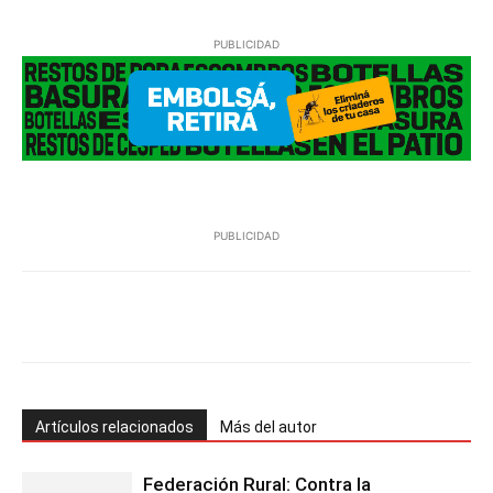
PUBLICIDAD
PUBLICIDAD
Facebook
Twitter
Pinterest
Wh
Artículos relacionados
Más del autor
Federación Rural: Contra la