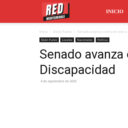
Red
INICIO
Inicio
Deán Funes
Senado avanza contra el veto a
Mediterránea
Deán Funes
Locales
Nacionales
Política
Senado avanza c
Discapacidad
4 de septiembre de 2025