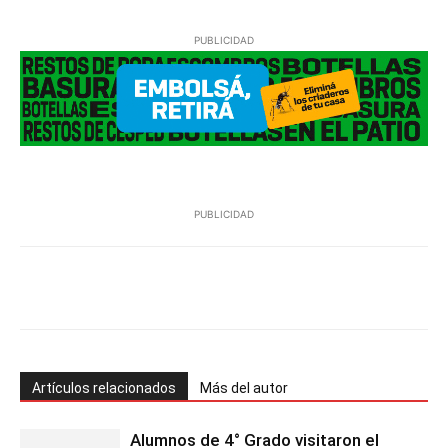
PUBLICIDAD
PUBLICIDAD
Facebook
Twitter
Pinterest
Wh
Artículos relacionados
Más del autor
Alumnos de 4° Grado visitaron el