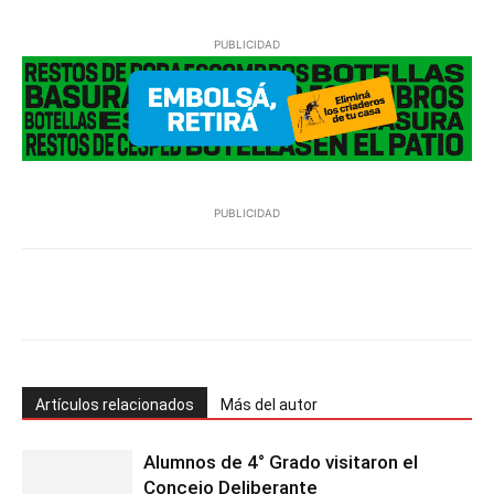
PUBLICIDAD
PUBLICIDAD
Facebook
Twitter
Pinterest
Wh
Artículos relacionados
Más del autor
Alumnos de 4° Grado visitaron el
Concejo Deliberante