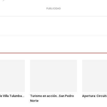
PUBLICIDAD
erest
WhatsApp
Email
Telegram
de Villa Tulumba…
Turismo en acción…San Pedro
Apertura: Circuit
Norte