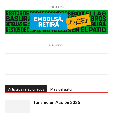
PUBLICIDAD
PUBLICIDAD
Facebook
Twitter
Pinterest
Wh
Artículos relacionados
Más del autor
Turismo en Acción 2026