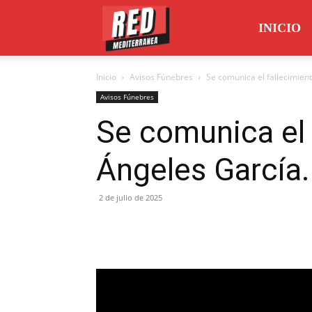
Red
INICIO
Inicio
Avisos Fúnebres
Se comunica el fallecimient
Mediterránea
Avisos Fúnebres
Se comunica el 
Ángeles García.
2 de julio de 2025