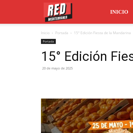
Red
INICIO
Inicio
Portada
15° Edición Fiesta de la Mandarina
Mediterránea
Portada
15° Edición Fie
20 de mayo de 2025