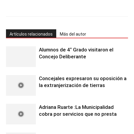
Facebook
Twitter
Pinterest
Wh
Artículos relacionados
Más del autor
Alumnos de 4° Grado visitaron el
Concejo Deliberante
Concejales expresaron su oposición a
la extranjerización de tierras
Adriana Ruarte :La Municipalidad
cobra por servicios que no presta