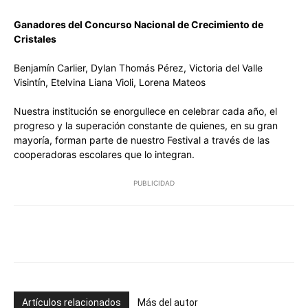
Ganadores del Concurso Nacional de Crecimiento de
Cristales
Benjamín Carlier, Dylan Thomás Pérez, Victoria del Valle
Visintín, Etelvina Liana Violi, Lorena Mateos
Nuestra institución se enorgullece en celebrar cada año, el
progreso y la superación constante de quienes, en su gran
mayoría, forman parte de nuestro Festival a través de las
cooperadoras escolares que lo integran.
PUBLICIDAD
Facebook
Twitter
Pinterest
Wh
Artículos relacionados
Más del autor