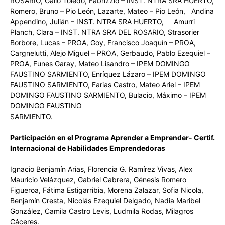
ROSARIO, Gallo Toledo, Fabrizzio – INST. NTRA SRA HUERTO,
Romero, Bruno – Pio León, Lazarte, Mateo – Pio León, Andina
Appendino, Julián – INST. NTRA SRA HUERTO, Amurri
Planch, Clara – INST. NTRA SRA DEL ROSARIO, Strasorier
Borbore, Lucas – PROA, Goy, Francisco Joaquín – PROA,
Cargnelutti, Alejo Miguel – PROA, Gerbaudo, Pablo Ezequiel –
PROA, Funes Garay, Mateo Lisandro – IPEM DOMINGO
FAUSTINO SARMIENTO, Enríquez Lázaro – IPEM DOMINGO
FAUSTINO SARMIENTO, Farias Castro, Mateo Ariel – IPEM
DOMINGO FAUSTINO SARMIENTO, Bulacio, Máximo – IPEM
DOMINGO FAUSTINO
SARMIENTO.
Participación en el Programa Aprender a Emprender- Certif.
Internacional de Habilidades Emprendedoras
Ignacio Benjamín Arias, Florencia G. Ramírez Vivas, Alex
Mauricio Velázquez, Gabriel Cabrera, Génesis Romero
Figueroa, Fátima Estigarribia, Morena Zalazar, Sofia Nicola,
Benjamín Cresta, Nicolás Ezequiel Delgado, Nadia Maribel
González, Camila Castro Levis, Ludmila Rodas, Milagros
Cáceres.