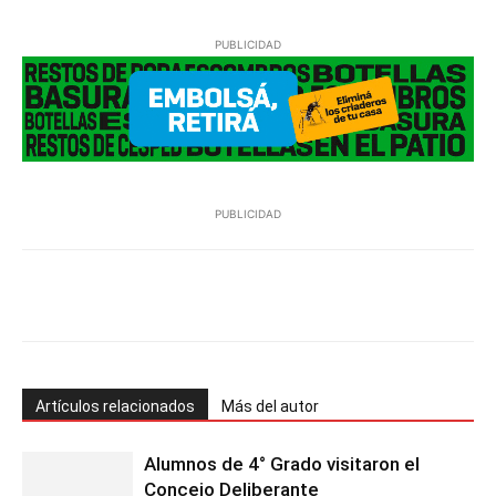
PUBLICIDAD
PUBLICIDAD
Facebook
Twitter
Pinterest
Wh
Artículos relacionados
Más del autor
Alumnos de 4° Grado visitaron el
Concejo Deliberante