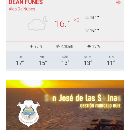
DEÁN FUNES
Algo De Nubes
°
16.1
°
C
16.1
°
16.1
95 %
4.3kmh
15 %
JUE
VIE
SÁB
DOM
LUN
17
°
15
°
13
°
13
°
11
°