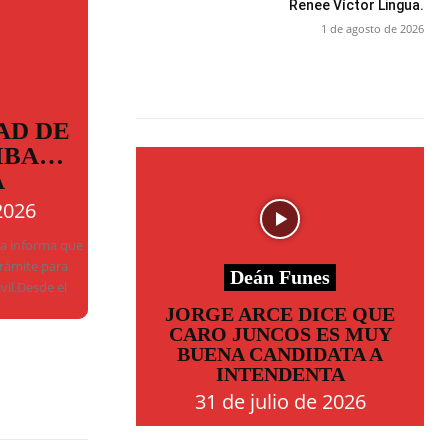
Renee Víctor Lingua.
1 de agosto de 2026
AD DE
MBA…
A
2026
ba informa que
trámite para
Deán Funes
ivil.Desde el
JORGE ARCE DICE QUE
CARO JUNCOS ES MUY
BUENA CANDIDATA A
INTENDENTA
31 de julio de 2026