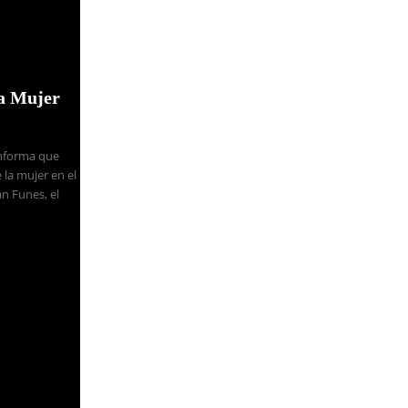
la Mujer
Informa que
 la mujer en el
n Funes, el