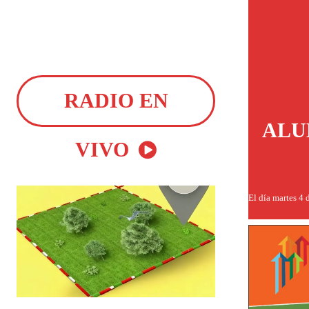
RADIO EN
ALU
VIVO
El día martes 4 