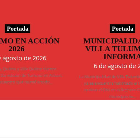
Portada
Portada
SMO EN ACCIÓN
MUNICIPALID
2026
VILLA TULU
INFORM
e agosto de 2026
6 de agosto de 
 Quilino y Villa Quilino dijeron
 5ta edición de Turismo en Acción,
La Municipalidad de Villa Tulum
ncuentro que reunió a todo...
ya se encuentra habilitado el 
realizar el DNI en el Registro C
municipio se...