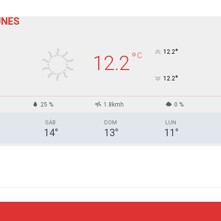
UNES
°
12.2
°
C
12.2
°
12.2
25 %
1.8kmh
0 %
SÁB
DOM
LUN
14
°
13
°
11
°