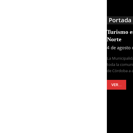
Portada
Turismo 
Norte
4 de agosto
La Municipalid
toda la comuni
de Córdoba a a
VER...