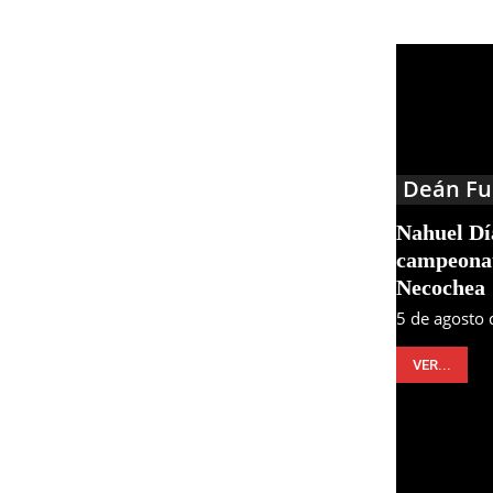
Deán Fu
Nahuel Día
campeonat
Necochea
5 de agosto
VER...