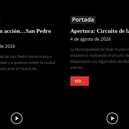
Portada
en acción…San Pedro
Apertura: Circuito de 
4 de agosto de 2026
 de 2026
La Municipalidad de Deán Funes 
estaremos realizando el circuito de
ad de San Pedro Norte invita a
Dispensario Los Algarrobos de Deá
dad y a quienes visiten la ciudad
Viernes...
cercarse al *stand de...
VER...