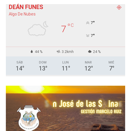
DEÁN FUNES
Algo De Nubes
°
7
°
C
7
°
7
44 %
3.2kmh
24 %
SÁB
DOM
LUN
MAR
MIÉ
14
°
13
°
11
°
12
°
7
°