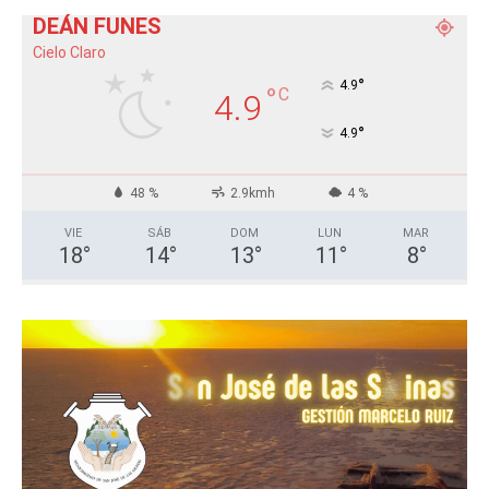
DEÁN FUNES
Cielo Claro
°
4.9
°
C
4.9
°
4.9
48 %
2.9kmh
4 %
VIE
SÁB
DOM
LUN
MAR
18
°
14
°
13
°
11
°
8
°