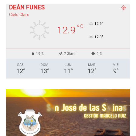
DEÁN FUNES
Cielo Claro
°
12.9
°
C
12.9
°
12.9
19 %
7.3kmh
0 %
SÁB
DOM
LUN
MAR
MIÉ
12
°
13
°
11
°
12
°
9
°