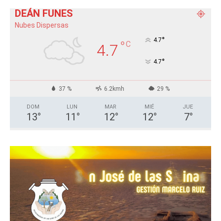
DEÁN FUNES
Nubes Dispersas
°
4.7
°
C
4.7
°
4.7
37 %
6.2kmh
29 %
DOM
LUN
MAR
MIÉ
JUE
13
°
11
°
12
°
12
°
7
°